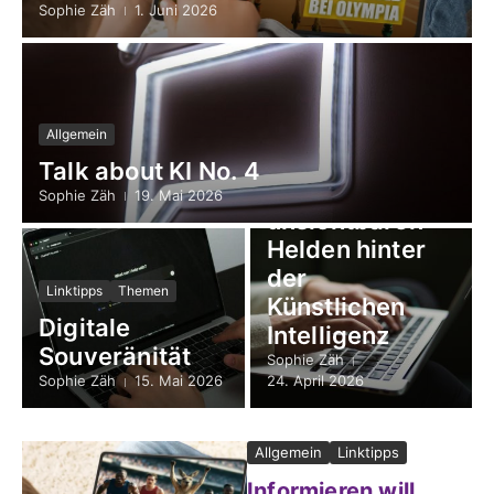
Sophie Zäh
1. Juni 2026
Allgemein
Linktipps
Themen
Talk about KI No. 4
Die
Sophie Zäh
19. Mai 2026
unsichtbaren
Helden hinter
der
Linktipps
Themen
Künstlichen
Digitale
Intelligenz
Souveränität
Sophie Zäh
Sophie Zäh
15. Mai 2026
24. April 2026
Allgemein
Linktipps
Informieren will