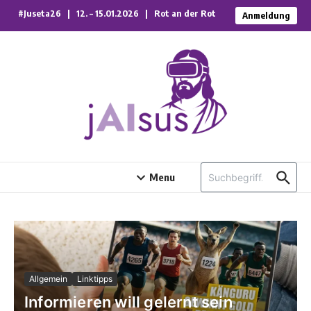
Zum Inhalt springen
#Juseta26 | 12. – 15.01.2026 | Rot an der Rot
Anmeldung
Suchen nach:
Menu
Allgemein
Linktipps
Informieren will gelernt sein