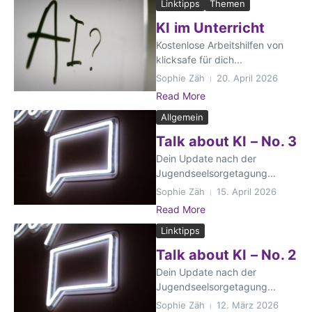
Linktipps
Themen
KI im Unterricht
Kostenlose Arbeitshilfen von
klicksafe für dich...
Sophie Zäh
20. April 2026
Read More
Allgemein
Talk about KI – No. 3
Dein Update nach der
Jugendseelsorgetagung...
Sophie Zäh
15. April 2026
Read More
Linktipps
Talk about KI – No. 2
Dein Update nach der
Jugendseelsorgetagung...
Sophie Zäh
12. März 2026