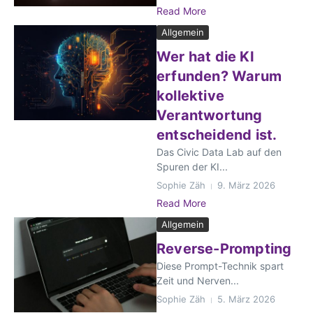
Read More
Allgemein
Wer hat die KI
erfunden? Warum
kollektive
Verantwortung
entscheidend ist.
Das Civic Data Lab auf den
Spuren der KI...
Sophie Zäh
9. März 2026
Read More
Allgemein
Reverse-Prompting
Diese Prompt-Technik spart
Zeit und Nerven...
Sophie Zäh
5. März 2026