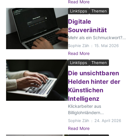
Read More
Linktipps
Themen
Digitale
Souveränität
Mehr als ein Schmuckwort?...
Sophie Zäh
15. Mai 2026
Read More
Linktipps
Themen
Die unsichtbaren
Helden hinter der
Künstlichen
Intelligenz
Klickarbeiter aus
Billiglohnländern...
Sophie Zäh
24. April 2026
Read More