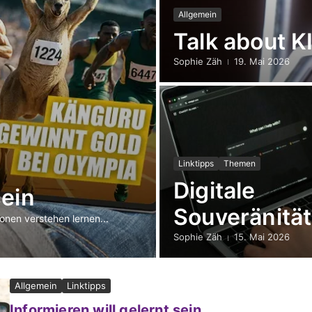
Allgemein
Talk about KI
Sophie Zäh
19. Mai 2026
Linktipps
Themen
Digitale
sein
Souveränität
onen verstehen lernen...
Sophie Zäh
15. Mai 2026
Allgemein
Linktipps
Informieren will gelernt sein