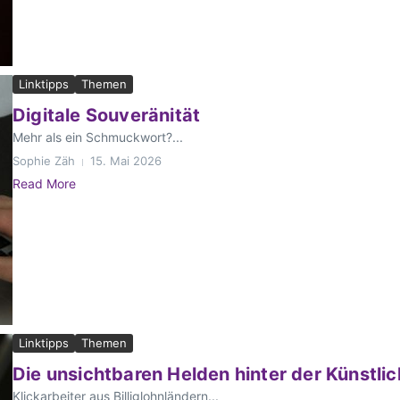
Linktipps
Themen
Digitale Souveränität
Mehr als ein Schmuckwort?...
Sophie Zäh
15. Mai 2026
Read More
Linktipps
Themen
Die unsichtbaren Helden hinter der Künstlic
Klickarbeiter aus Billiglohnländern...