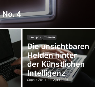
 No. 4
Linktipps
Themen
Die unsichtbaren
Helden hinter
der Künstlichen
Intelligenz
Sophie Zäh
24. April 2026